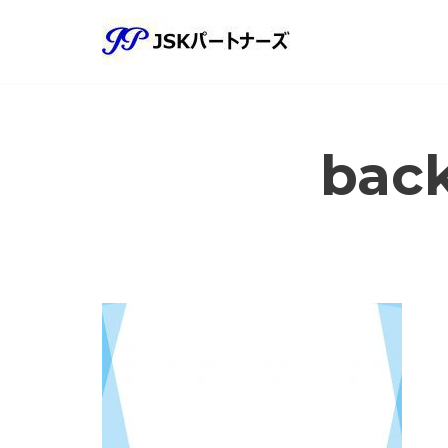
コ
ン
テ
ン
bac
ツ
へ
ス
キ
ッ
プ